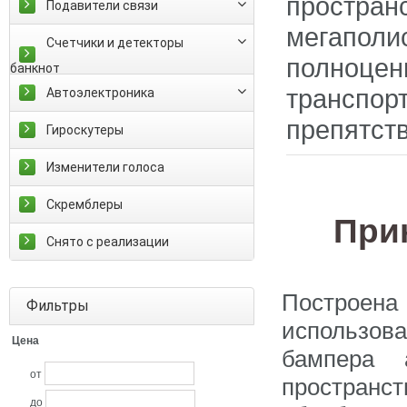
простра
Подавители связи
мегапол
Счетчики и детекторы
полноцен
банкнот
транспо
Автоэлектроника
препятст
Гироскутеры
Изменители голоса
Скремблеры
Прин
Снято с реализации
Построена
Фильтры
использов
Цена
бампера 
от
простран
до