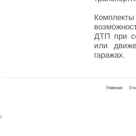
Комплект
возможнос
ДТП при с
или движе
гаражах.
Главная
О 
2