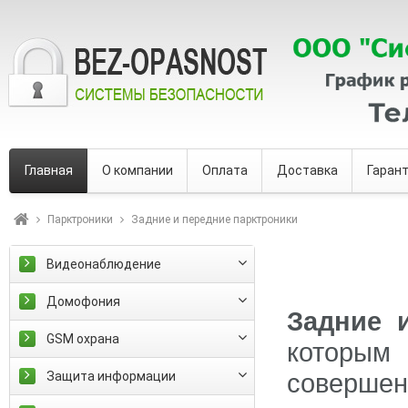
Главная
О компании
Оплата
Доставка
Гаран
Парктроники
Задние и передние парктроники
Видеонаблюдение
Домофония
Задние 
GSM охрана
которым
совершен
Защита информации