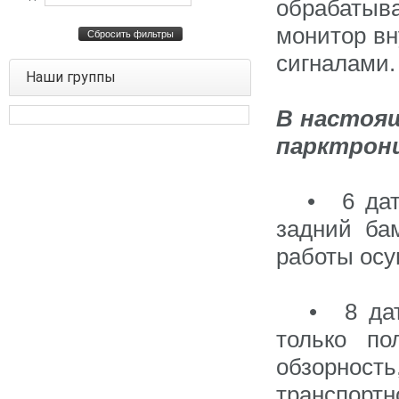
обрабатыв
монитор вн
Сбросить фильтры
сигналами.
Наши группы
В настоящ
парктрони
•
6 да
задний ба
работы осу
•
8 да
только по
обзорнос
транспортн