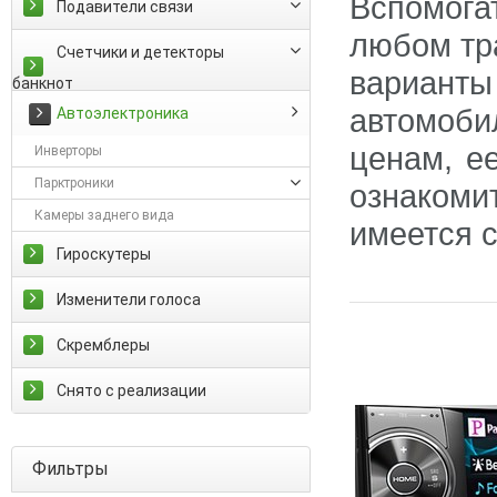
Вспомога
Подавители связи
любом тр
Счетчики и детекторы
вариант
банкнот
автомоби
Автоэлектроника
ценам, е
Инверторы
Парктроники
ознакоми
Камеры заднего вида
имеется 
Гироскутеры
Изменители голоса
Скремблеры
Снято с реализации
Фильтры