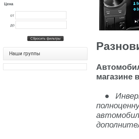
Цена
от
до
Сбросить фильтры
Разнов
Наши группы
Автомоби
магазине 
Инвер
●
полноценн
автомобил
дополните