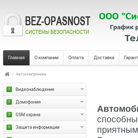
Главная
О компании
Оплата
Доставка
Гаран
Автоэлектроника
Видеонаблюдение
Домофония
Автомо
GSM охрана
способн
приятн
Защита информации