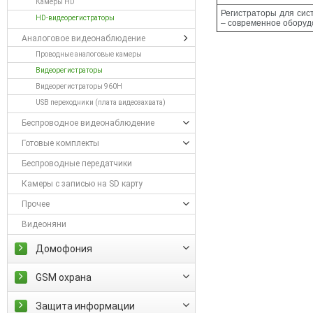
Камеры HD
Регистраторы для сис
HD-видеорегистраторы
– современное оборуд
Аналоговое видеонаблюдение
Проводные аналоговые камеры
Видеорегистраторы
Видеорегистраторы 960H
USB переходники (плата видеозахвата)
Беспроводное видеонаблюдение
Готовые комплекты
Беспроводные передатчики
Камеры с записью на SD карту
Прочее
Видеоняни
Домофония
GSM охрана
Защита информации