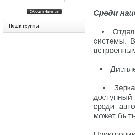
Среди на
Сбросить фильтры
Наши группы
•
Отдел
системы. 
встроенным
•
Диспле
•
Зерка
доступный 
среди авт
может быть
Парктроник