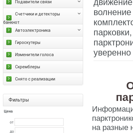
движение
Подавители связи
волнение
Счетчики и детекторы
комплек
банкнот
парковки
Автоэлектроника
парктро
Гироскутеры
уверенно
Изменители голоса
Скремблеры
Снято с реализации
О
па
Фильтры
Информаци
Цена
парктроник
от
на разные 
до