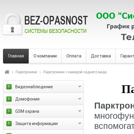
Главная
О компании
Оплата
Доставка
Гаран
Парктроники
Парктроники с камерой заднего вида
Па
Видеонаблюдение
Домофония
Паркт
GSM охрана
многоф
вспомога
Защита информации