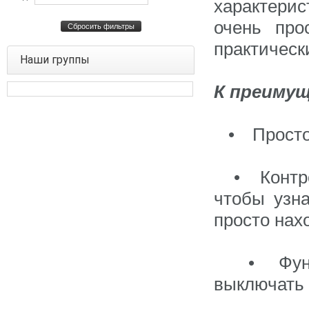
характери
очень про
Сбросить фильтры
практическ
Наши группы
К преиму
•
Просто
•
Контр
чтобы узн
просто нах
•
Фун
выключать 