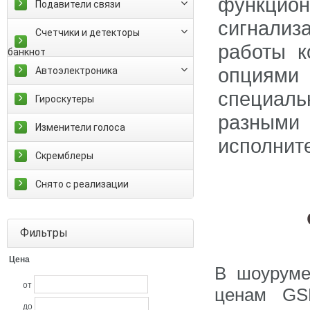
функцион
Подавители связи
сигнализ
Счетчики и детекторы
работы к
банкнот
опциями
Автоэлектроника
специал
Гироскутеры
разным
Изменители голоса
исполнит
Скремблеры
Снято с реализации
Фильтры
Цена
В шоуруме
от
ценам GS
до