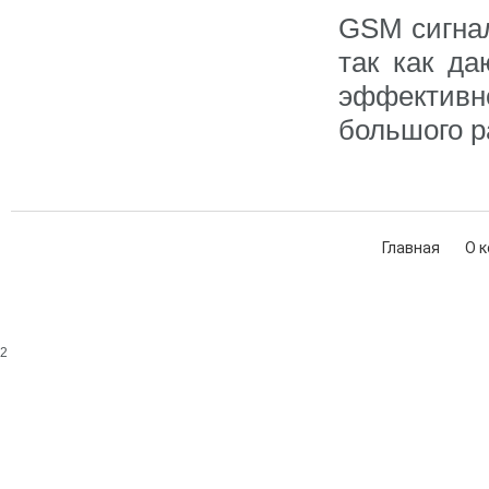
GSM сигнал
так как д
эффективн
большого р
Главная
О 
2