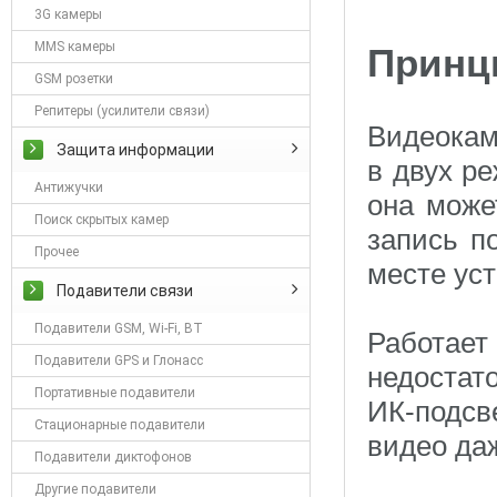
3G камеры
MMS камеры
Принц
GSM розетки
Репитеры (усилители связи)
Видеокам
Защита информации
в двух р
Антижучки
она може
Поиск скрытых камер
запись п
Прочее
месте уст
Подавители связи
Подавители GSM, Wi-Fi, BT
Работает
Подавители GPS и Глонасс
недостат
Портативные подавители
ИК-подсв
Стационарные подавители
видео даж
Подавители диктофонов
Другие подавители