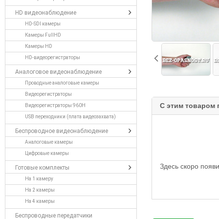
HD видеонаблюдение
HD-SDI камеры
Камеры FullHD
Камеры HD
HD-видеорегистраторы
Аналоговое видеонаблюдение
Проводные аналоговые камеры
Видеорегистраторы
C этим товаром 
Видеорегистраторы 960H
USB переходники (плата видеозахвата)
Беспроводное видеонаблюдение
Аналоговые камеры
Цифровые камеры
Здесь скоро появи
Готовые комплекты
На 1 камеру
На 2 камеры
На 4 камеры
Беспроводные передатчики