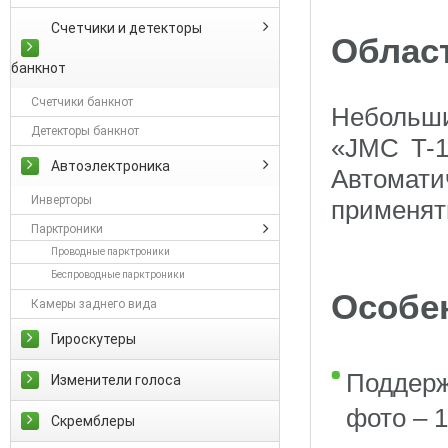
Счетчики и детекторы
Облас
банкнот
Счетчики банкнот
Небольши
Детекторы банкнот
«JMC T-1
Автоэлектроника
Автомати
Инверторы
применят
Парктроники
Проводные парктроники
Беспроводные парктроники
Особе
Камеры заднего вида
Гироскутеры
Поддерж
Изменители голоса
фото – 1
Скремблеры