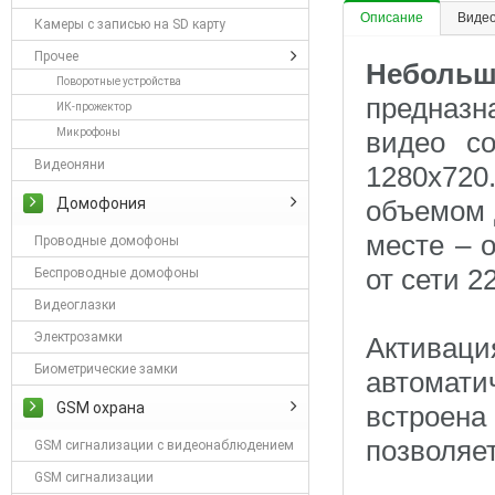
Описание
Виде
Камеры с записью на SD карту
Прочее
Неболь
Поворотные устройства
предназн
ИК-прожектор
Микрофоны
видео с
Видеоняни
1280х720
Домофония
объемом 
месте – 
Проводные домофоны
от сети 2
Беспроводные домофоны
Видеоглазки
Электрозамки
Активац
Биометрические замки
автомат
GSM охрана
встроена
позволяет
GSM сигнализации с видеонаблюдением
GSM сигнализации