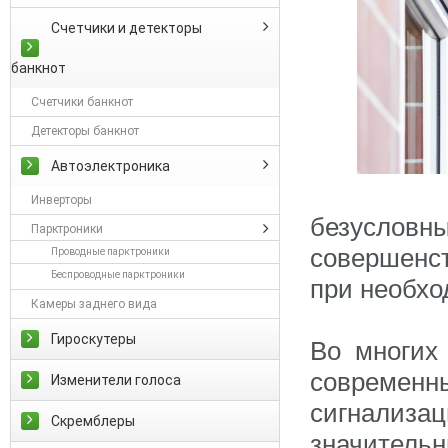
Счетчики и детекторы
банкнот
Счетчики банкнот
Детекторы банкнот
Автоэлектроника
Инверторы
безусловн
Парктроники
совершенс
Проводные парктроники
Беспроводные парктроники
при необхо
Камеры заднего вида
Гироскутеры
Во многих
современ
Изменители голоса
сигнализа
Скремблеры
значитель