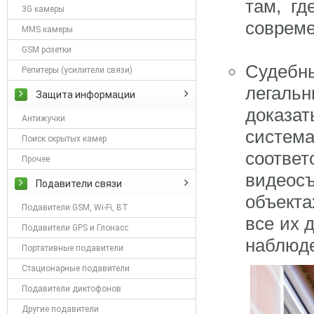
там, г
3G камеры
соврем
MMS камеры
GSM розетки
Судебн
Репитеры (усилители связи)
легаль
Защита информации
доказа
Антижучки
систе
Поиск скрытых камер
соотве
Прочее
видеос
Подавители связи
объекта
Подавители GSM, Wi-Fi, BT
все их 
Подавители GPS и Глонасс
наблюде
Портативные подавители
Стационарные подавители
Подавители диктофонов
Другие подавители