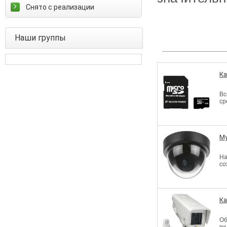
Снято с реализации
Наши группы
Ка
Вс
ср
Му
На
со
Ка
О