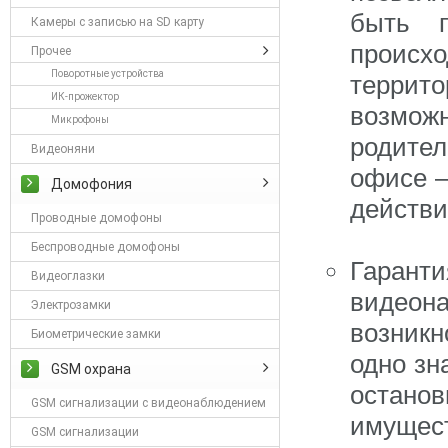
быть п
Камеры с записью на SD карту
проис
Прочее
Поворотные устройства
террит
ИК-прожектор
возмож
Микрофоны
родител
Видеоняни
офисе –
Домофония
действи
Проводные домофоны
Беспроводные домофоны
Гаран
Видеоглазки
видео
Электрозамки
возникн
Биометрические замки
одно зн
GSM охрана
остано
GSM сигнализации с видеонаблюдением
имущест
GSM сигнализации