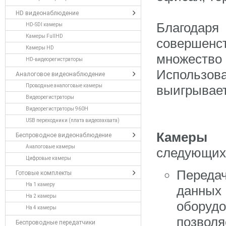
HD видеонаблюдение
Благодаря
HD-SDI камеры
Камеры FullHD
совершенст
Камеры HD
множеств
HD-видеорегистраторы
Использов
Аналоговое видеонаблюдение
Проводные аналоговые камеры
выигрывает
Видеорегистраторы
Видеорегистраторы 960H
USB переходники (плата видеозахвата)
Камеры 
Беспроводное видеонаблюдение
Аналоговые камеры
следующи
Цифровые камеры
Переда
Готовые комплекты
На 1 камеру
данных
На 2 камеры
оборуд
На 4 камеры
позвол
Беспроводные передатчики