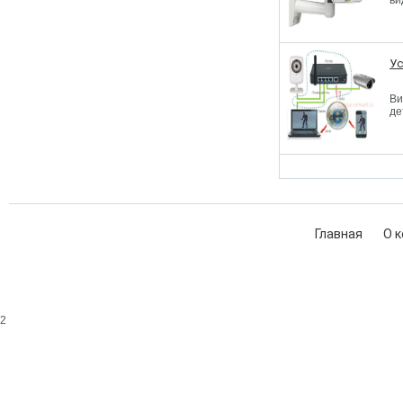
ви
Ус
Ви
де
Главная
О 
2