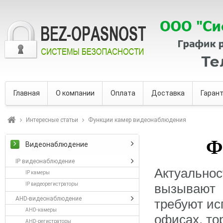
Главная
О компании
Оплата
Доставка
Гаран
Интересные статьи
Функции камер видеонаблюдения
Ф
Видеонаблюдение
IP видеонаблюдение
Актуально
IP камеры
IP видеорегистраторы
вызывают 
AHD-видеонаблюдение
требуют ис
AHD-камеры
офисах, тор
AHD-регистраторы