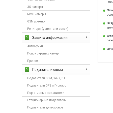
чер
3G камеры
Отч
MMS камеры
режи
GSM розетки
Вст
вре
Репитеры (усилители связи)
Уст
Защита информации
реж
Антижучки
Отч
Поиск скрытых камер
Прочее
Подавители связи
Подавители GSM, Wi-Fi, BT
Подавители GPS и Глонасс
Портативные подавители
Стационарные подавители
Подавители диктофонов