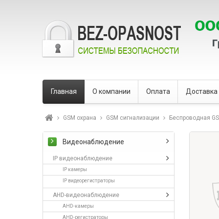
Главная
О компании
Оплата
Доставка
GSM охрана
GSM сигнализации
Беспроводная GS
Видеонаблюдение
IP видеонаблюдение
IP камеры
IP видеорегистраторы
AHD-видеонаблюдение
AHD-камеры
AHD-регистраторы