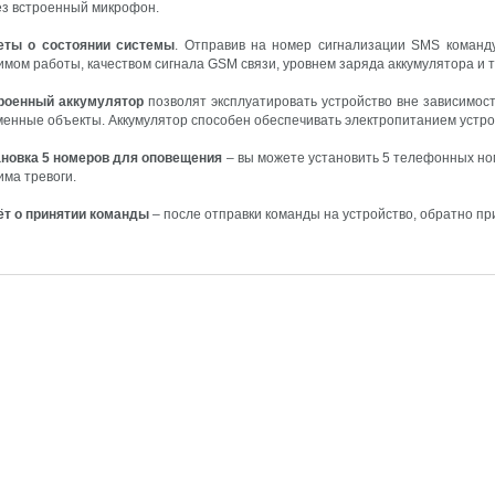
ез встроенный микрофон.
еты о состоянии системы
. Отправив на номер сигнализации SMS команду
мом работы, качеством сигнала GSM связи, уровнем заряда аккумулятора и т.
роенный аккумулятор
позволят эксплуатировать устройство вне зависимост
менные объекты. Аккумулятор способен обеспечивать электропитанием устрой
ановка 5 номеров для оповещения
– вы можете установить 5 телефонных но
има тревоги.
ёт о принятии команды
– после отправки команды на устройство, обратно п