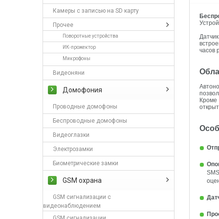
Камеры с записью на SD карту
Беспр
Устрой
Прочее
Поворотные устройства
Датчи
встрое
ИК-прожектор
часов 
Микрофоны
Обла
Видеоняни
Автоно
Домофония
позвол
Кроме
Проводные домофоны
открыт
Беспроводные домофоны
Особ
Видеоглазки
Отп
Электрозамки
Биометрические замки
Опо
SMS
GSM охрана
оцен
GSM сигнализации с
Дат
видеонаблюдением
Про
GSM сигнализации