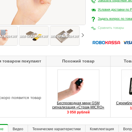
Заказать обратный зв
Условия доставки по 
Задать вопрос по тов
Сравнить товары
м товаром покупают
Похожий товар
Тов
скоро появится товар
Беспроводная мини GSM
Скрембле
сигнализация «Страж-MICRO»
1
3 050 рублей
ие
Видео
Технические характеристики
Комплектация
Вопр