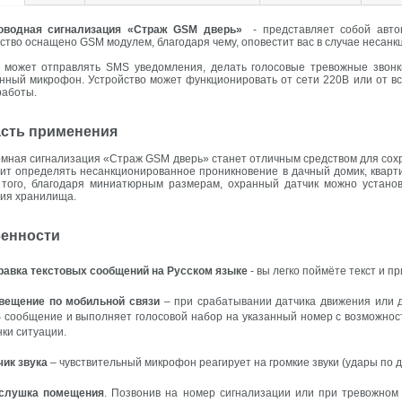
оводная сигнализация «Страж GSM дверь»
- представляет собой автон
ство оснащено GSM модулем, благодаря чему, оповестит вас в случае несан
к может отправлять SMS уведомления, делать голосовые тревожные звонк
нный микрофон. Устройство может функционировать от сети 220В или от вст
работы.
сть применения
мная сигнализация «Страж GSM дверь» станет отличным средством для сох
ит определять несанкционированное проникновение в дачный домик, квартир
 того, благодаря миниатюрным размерам, охранный датчик можно установ
ия хранилища.
енности
равка текстовых сообщений на Русском языке
- вы легко поймёте текст и п
вещение по мобильной связи
– при срабатывании датчика движения или д
 сообщение и выполняет голосовой набор на указанный номер с возможнос
ки ситуации.
чик звука
– чувствительный микрофон реагирует на громкие звуки (удары по д
слушка помещения
. Позвонив на номер сигнализации или при тревожном 