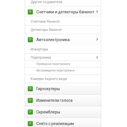
Другие подавители
Счетчики и детекторы банкнот
Счетчики банкнот
Детекторы банкнот
Автоэлектроника
Инверторы
Парктроники
Проводные парктроники
Беспроводные парктроники
Камеры заднего вида
Гироскутеры
Изменители голоса
Скремблеры
Снято с реализации