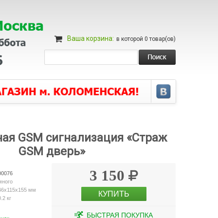
Ваша корзина:
в которой
0
товар(ов)
ная GSM сигнализация «Страж
GSM дверь»
3 150
00076
много
46х115х155 мм
КУПИТЬ
0.2 кг
БЫСТРАЯ ПОКУПКА