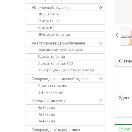
HD видеонаблюдение
HD-SDI камеры
Камеры FullHD
Камеры HD
HD-видеорегистраторы
Аналоговое видеонаблюдение
Проводные аналоговые камеры
Видеорегистраторы
C эти
Видеорегистраторы 960H
USB переходники (плата видеозахвата)
Беспроводное видеонаблюдение
Аналоговые камеры
Цифровые камеры
Здесь 
Готовые комплекты
На 1 камеру
На 2 камеры
На 4 камеры
Описан
Беспроводные передатчики